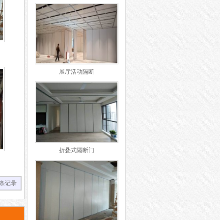
展厅活动隔断
折叠式隔断门
条记录