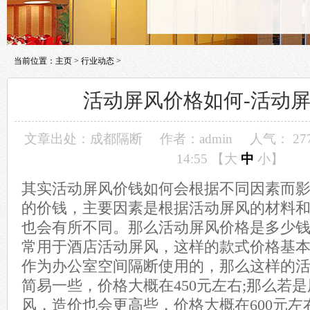
当前位置：
主页
>
行业动态
>
活动屏风价格如何-活动
文章出处：
成都隔断
作者：admin
人气：
27
14:55 【
大
中
小
】
其实活动屏风价钱如何会根据不同因素而
的价钱，主要因素是根据活动屏风的材料
也会有所不同。那么活动屏风价格是多少钱
常用于酒店活动屏风，这样的款式价格基本在
作为办公室空间隔断使用的，那么这样的
简易一些，价格大概在450元左右;那么若
风，造价也会更高些，价格大概在600元